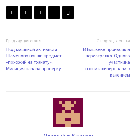
Предыдущая статья
Следующая статья
Под машиной активиста
В Бишкеке произошла
Шаменова нашли предмет,
перестрелка. Одного
«похожий на гранату».
участника
Милиция начала проверку
госпитализировали с
ранением
Мундузбек Калыков