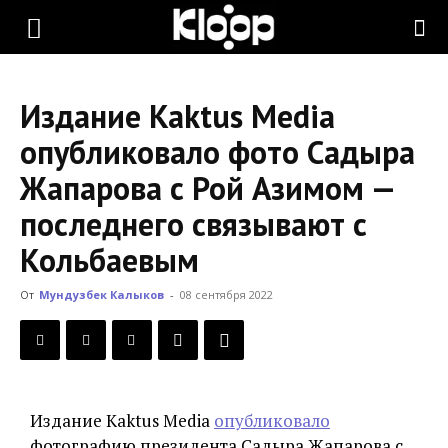
KLOOP.KG
Издание Kaktus Media
—
опубликовало фото Садыра
Жапарова с Рой Азимом —
Новости
последнего связывают с
Кольбаевым
Кыргызстана
От
Мундузбек Калыков
-
08 сентября 2022
Издание Kaktus Media
опубликовало
фотографию президента Садыра Жапарова с