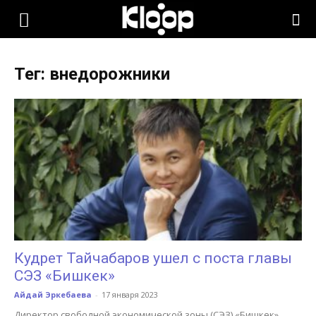
KLOOP.KG
Тег: внедорожники
—
Новости
Кыргызстана
Кудрет Тайчабаров ушел с поста главы
СЭЗ «Бишкек»
Айдай Эркебаева
-
17 января 2023
Директор свободной экономической зоны (СЭЗ) «Бишкек»