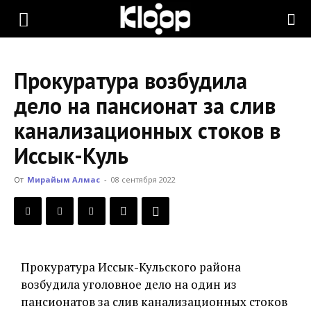
KLOOP.KG
Прокуратура возбудила
—
дело на пансионат за слив
канализационных стоков в
Новости
Иссык-Куль
От
Мирайым Алмас
-
08 сентября 2022
Кыргызстана
Прокуратура Иссык-Кульского района
возбудила уголовное дело на один из
пансионатов за слив канализационных стоков