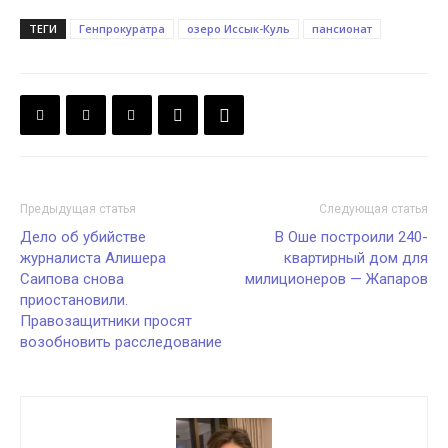
ТЕГИ
Генпрокуратра
озеро Иссык-Куль
пансионат
Предыдущая статья
Следующая статья
Дело об убийстве
В Оше построили 240-
журналиста Алишера
квартирный дом для
Саипова снова
милиционеров — Жапаров
приостановили.
Правозащитники просят
возобновить расследование