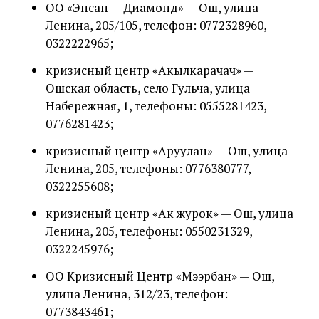
ОО «Энсан — Диамонд» — Ош, улица
Ленина, 205/105, телефон: 0772328960,
0322222965;
кризисный центр «Акылкарачач» —
Ошская область, село Гульча, улица
Набережная, 1, телефоны: 0555281423,
0776281423;
кризисный центр «Аруулан» — Ош, улица
Ленина, 205, телефоны: 0776380777,
0322255608;
кризисный центр «Ак журок» — Ош, улица
Ленина, 205, телефоны: 0550231329,
0322245976;
ОО Кризисный Центр «Мээрбан» — Ош,
улица Ленина, 312/23, телефон:
0773843461;