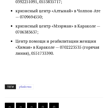
0392251091, 0553835717;
кризисный центр «Алтынай» в Чолпон-Ате
— 0709694550;
кризисный центр «Мээрман» в Караколе —
0706383637;
Центр помощи и реабилитации женщин
«Химая» в Караколе — 0702223535 (горячая
линия), 0551733390.
ТЕГИ
убийство