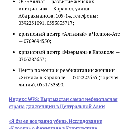
ОО «Аялзат — развитие женских
инициатив» — Каракол, улица
Абдрахманова, 105-14, телефоны:
0392251091, 0553835717;
кризисный центр «Алтынай» в Чолпон-Ате
— 0709694550;
кризисный центр «Мээрман» в Караколе —
0706383637;
Центр помощи и реабилитации женщин
«Химая» в Караколе — 0702223535 (горячая
линия), 0551733390.
Индекс WPS: Кыргызстан самая небезопасная
страна для женщин в Центральной Азии
«Я бы ее все равно убил». Исследование
«Клоопа» о фемициде в Кыргызстане