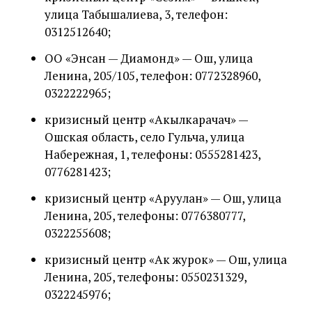
улица Табышалиева, 3, телефон:
0312512640;
ОО «Энсан — Диамонд» — Ош, улица
Ленина, 205/105, телефон: 0772328960,
0322222965;
кризисный центр «Акылкарачач» —
Ошская область, село Гульча, улица
Набережная, 1, телефоны: 0555281423,
0776281423;
кризисный центр «Аруулан» — Ош, улица
Ленина, 205, телефоны: 0776380777,
0322255608;
кризисный центр «Ак журок» — Ош, улица
Ленина, 205, телефоны: 0550231329,
0322245976;