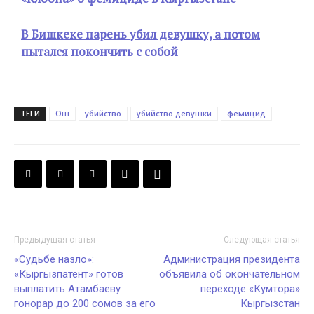
В Бишкеке парень убил девушку, а потом
пытался покончить с собой
ТЕГИ
Ош
убийство
убийство девушки
фемицид
Предыдущая статья
Следующая статья
«Судьбе назло»:
Администрация президента
«Кыргызпатент» готов
объявила об окончательном
выплатить Атамбаеву
переходе «Кумтора»
гонорар до 200 сомов за его
Кыргызстан