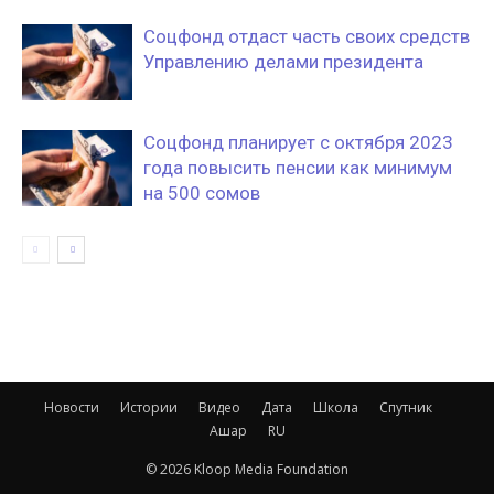
Соцфонд отдаст часть своих средств
Управлению делами президента
Соцфонд планирует с октября 2023
года повысить пенсии как минимум
на 500 сомов
Новости
Истории
Видео
Дата
Школа
Спутник
Ашар
RU
© 2026 Kloop Media Foundation