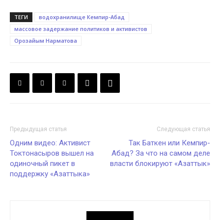
ТЕГИ
водохранилище Кемпир-Абад
массовое задержание политиков и активистов
Орозайым Нарматова
Предыдущая статья
Следующая статья
Одним видео: Активист
Так Баткен или Кемпир-
Токтонасыров вышел на
Абад? За что на самом деле
одиночный пикет в
власти блокируют «Азаттык»
поддержку «Азаттыка»