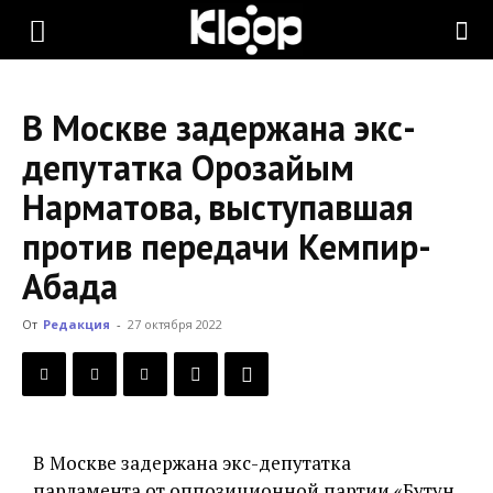
KLOOP.KG
В Москве задержана экс-
—
депутатка Орозайым
Нарматова, выступавшая
Новости
против передачи Кемпир-
Абада
Кыргызстана
От
Редакция
-
27 октября 2022
В Москве задержана экс-депутатка
парламента от оппозиционной партии «Бутун