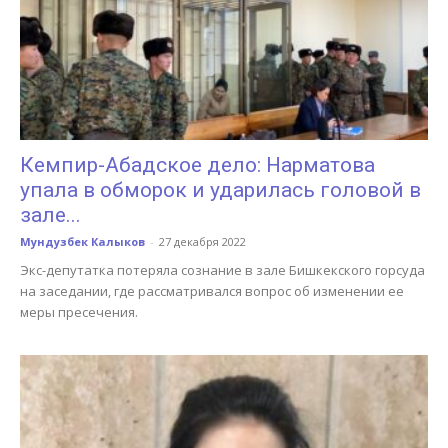
Кемпир-Абадское дело: Нарматова
упала в обморок и ударилась головой в
зале...
Мундузбек Калыков
-
27 декабря 2022
Экс-депутатка потеряла сознание в зале Бишкекского горсуда
на заседании, где рассматривался вопрос об изменении ее
меры пресечения.