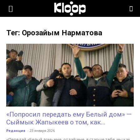
KLOOP.KG
Тег: Орозайым Нарматова
—
Новости
Кыргызстана
«Попросил передать ему Белый дом» —
Сыймык Жапыкеев о том, как...
Редакция
-
23 января 2026
«Передай «Белый дом» мне, отдай мне, я старше тебя, мы как