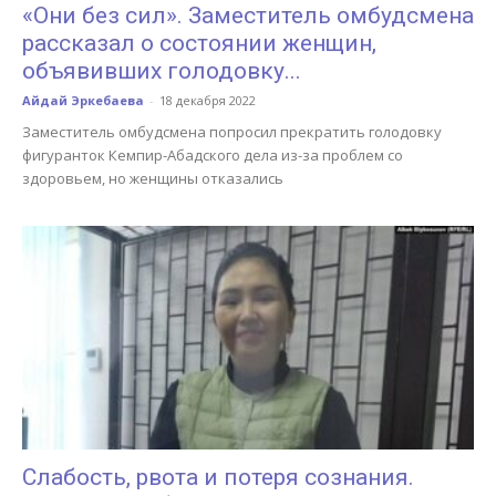
«Они без сил». Заместитель омбудсмена
рассказал о состоянии женщин,
объявивших голодовку...
Айдай Эркебаева
-
18 декабря 2022
Заместитель омбудсмена попросил прекратить голодовку
фигуранток Кемпир-Абадского дела из-за проблем со
здоровьем, но женщины отказались
Слабость, рвота и потеря сознания.