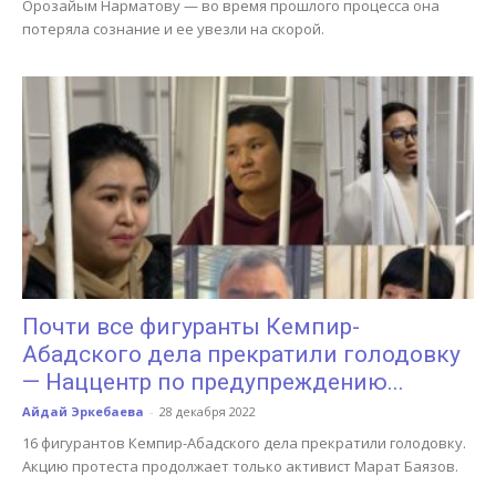
Орозайым Нарматову — во время прошлого процесса она
потеряла сознание и ее увезли на скорой.
Почти все фигуранты Кемпир-
Абадского дела прекратили голодовку
— Наццентр по предупреждению...
Айдай Эркебаева
-
28 декабря 2022
16 фигурантов Кемпир-Абадского дела прекратили голодовку.
Акцию протеста продолжает только активист Марат Баязов.