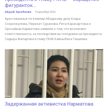
фигуранток...
Айдай Эркебаева
-
14 декабря 2022
Арестованные по Кемпир-Абадскому делу Клара
Сооронкулова, Перизат Суранова, Рита Карасартова и
Орозайым Нарматова заявили о том, что возлагают
ответственность за последствия их голодовки на президента
Садыра Жапарова и главу ГКНБ Камчыбека Ташиева.
Задержанная активистка Нарматова