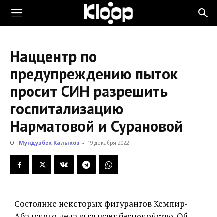
KLOOP.KG
Наццентр по
—
предупреждению пыток
просит СИН разрешить
Новости
госпитализацию
Нарматовой и Сурановой
Кыргызстана
От
Мундузбек Калыков
-
19 декабря 2022
Состояние некоторых фигурантов Кемпир-
Абадского дела вызывает беспокойство. Об