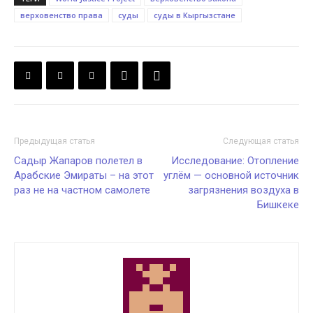
верховенство права
суды
суды в Кыргызстане
Предыдущая статья
Следующая статья
Садыр Жапаров полетел в
Исследование: Отопление
Арабские Эмираты – на этот
углём — основной источник
раз не на частном самолете
загрязнения воздуха в
Бишкеке