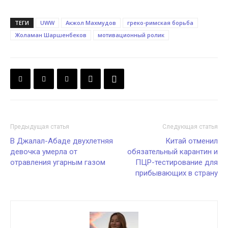
ТЕГИ
UWW
Акжол Махмудов
греко-римская борьба
Жоламан Шаршенбеков
мотивационный ролик
Предыдущая статья
Следующая статья
В Джалал-Абаде двухлетняя
Китай отменил
девочка умерла от
обязательный карантин и
отравления угарным газом
ПЦР-тестирование для
прибывающих в страну