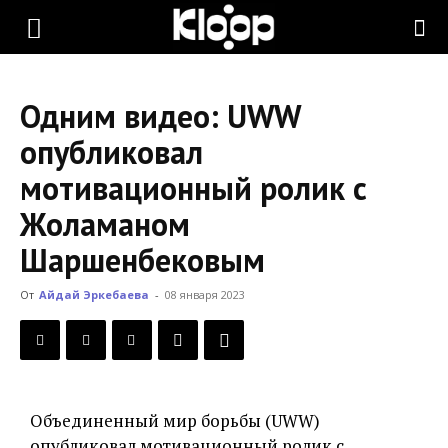
KLOOP.KG
Одним видео: UWW
—
опубликовал
мотивационный ролик с
Новости
Жоламаном
Шаршенбековым
Кыргызстана
От
Айдай Эркебаева
-
08 января 2023
Объединенный мир борьбы (UWW)
опубликовал мотивационный ролик с