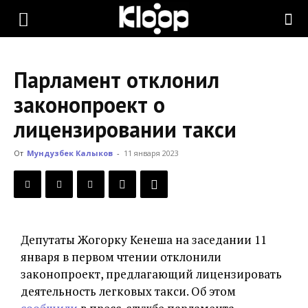
KLOOP.KG
Парламент отклонил
—
законопроект о
лицензировании такси
Новости
От
Мундузбек Калыков
-
11 января 2023
Кыргызстана
Депутаты Жогорку Кенеша на заседании 11
января в первом чтении отклонили
законопроект, предлагающий лицензировать
деятельность легковых такси. Об этом