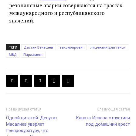
резонансные аварии совершаются на трассах
международного и республиканского
значений.
ТЕГИ
Дастан Бекешев
законопроект
лицензии для такси
МВД
Парламент
Предыдущая статья
Следующая статья
Одной цитатой: Депутат
Каната Исаева отпустили
Масалиев уверяет
под домашний арест
Генпрокуратуру, что