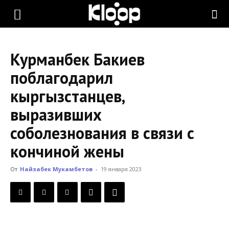
KLOOP.KG
Курманбек Бакиев
—
поблагодарил
кыргызстанцев,
Новости
выразивших
соболезнования в связи с
Кыргызстана
кончиной жены
От
Найзабек Мукамбетов
-
19 января 2023