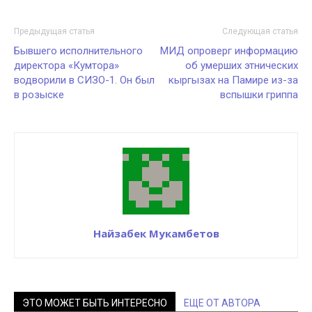
Предыдущая статья
Следующая статья
Бывшего исполнительного
МИД опроверг информацию
директора «Кумтора»
об умерших этнических
водворили в СИЗО-1. Он был
кыргызах на Памире из-за
в розыске
вспышки гриппа
Найзабек Мукамбетов
ЭТО МОЖЕТ БЫТЬ ИНТЕРЕСНО
ЕЩЕ ОТ АВТОРА