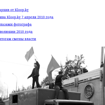
рхив от Kloop.kg
ика Kloop.kg 7 апреля 2010 года
глазами фотографа
еволюции 2010 года
итогам смены власти