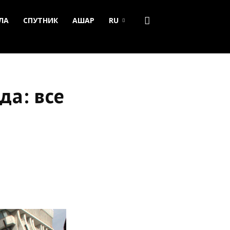
ЛА
СПУТНИК
АШАР
RU
да: все