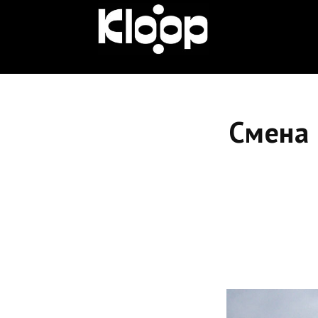
KLOOP.KG
—
Смена 
Новости
Кыргызстана