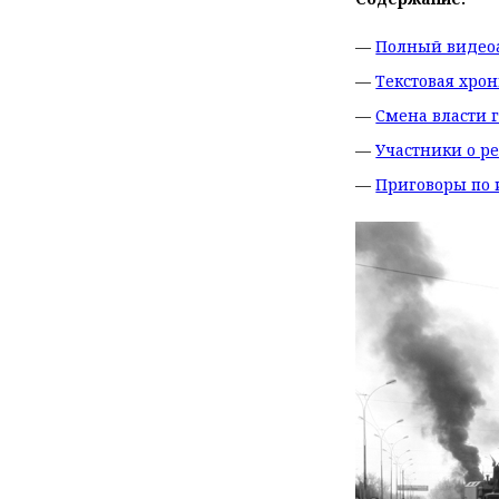
—
Полный видеоа
—
Текстовая хрон
—
Смена власти 
—
Участники о р
—
Приговоры по 