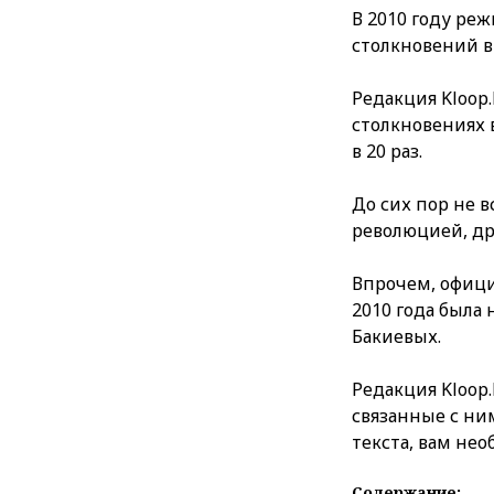
В 2010 году ре
столкновений в
Редакция Kloop.
столкновениях 
в 20 раз.
До сих пор не 
революцией, др
Впрочем, офици
2010 года была
Бакиевых.
Редакция Kloop.
связанные с ни
текста, вам нео
Содержание: