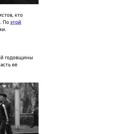
стов, кто
. По
этой
ми.
ьей годовщины
Часть её