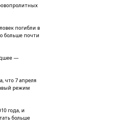
кровопролитных
еловек погибли в
ло больше почти
едшее —
, что 7 апреля
овавый режим
10 года, и
тать больше