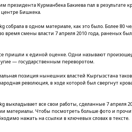
жим президента Курманбека Бакиева пал в результате 
 центре Бишкека.
kg собрала в одном материале, как это было. Более 80 ч
во время смены власти 7 апреля 2010 года, раненых бы
все пришли к единой оценке. Одни называют произош
угие — государственным переворотом.
альная позиция нынешних властей Кыргызстана такова
 народная революция, в ходе которой был свергнут кр
kg выкладывает все свои работы, сделанные 7 апреля 20
ми материалы. Чтобы посмотреть больше фото и прочи
бходимо нажать на ссылки в ключевых словах в тексте.