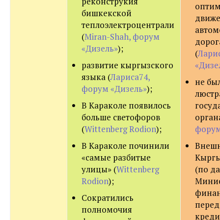
реконструкия
опти
бишкекской
движ
теплоэлектроцентрали
автом
(
Miran-Shah, форум
дорог
«Дизель»
);
(
Лари
развитие кыргызского
«Дизе
языка (
Лариса74,
не бы
форум «Дизель»
);
люстр
В Караколе появилось
госуд
больше светофоров
органа
(
Wittenberg Rodion
);
форум
В Караколе починили
Внешн
«самые разбитые
Кыргы
улицы» (
Wittenberg
(по д
Rodion
);
Минис
финан
Сократились
пере
полномочия
креди