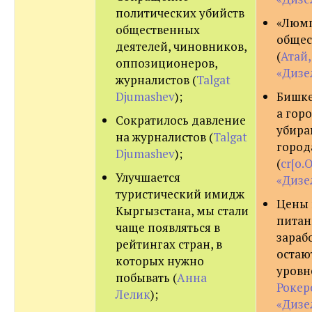
политических убийств
«Люм
общественных
общес
деятелей, чиновников,
(
Атай
оппозиционеров,
«Дизе
журналистов (
Talgat
Djumashev
);
Бишке
а гор
Сократилось давление
убира
на журналистов (
Talgat
город
Djumashev
);
(
cr[o.
Улучшается
«Дизе
туристический имидж
Цены 
Кыргызстана, мы стали
питани
чаще появляться в
зараб
рейтингах стран, в
остаю
которых нужно
уровне
побывать (
Анна
Рокер
Лелик
);
«Дизе