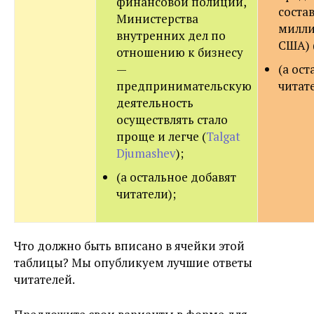
финансовой полиции,
состав
Министерства
милли
внутренних дел по
США) 
отношению к бизнесу
—
(а ос
предпринимательскую
читате
деятельность
осуществлять стало
проще и легче (
Talgat
Djumashev
);
(а остальное добавят
читатели);
Что должно быть вписано в ячейки этой
таблицы? Мы опубликуем лучшие ответы
читателей.