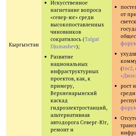
Искусственное
посте
нагнетание вопроса
от пр
«север-юг» среди
светс
высокопоставленных
госуд
чиновников
общес
сократилось (
Talgat
форум
Кыргызстан
Djumashev
);
ухудш
Развитие
комму
национальных
(
toc2,
инфраструктурных
«Дизе
проектов, как, к
примеру,
рост 
Верхненарынский
среди
каскад
респу
гидроэлектростанций,
форум
альтернативная
Отсут
автодорога Северг-Юг,
транс
ремонт и
инфра