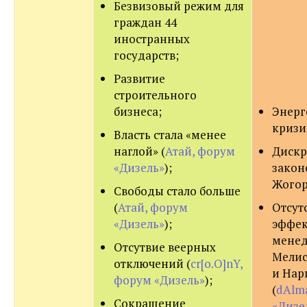
Безвизовый режим для
граждан 44
иностранных
государств;
Развитие
строительного
бизнеса;
Энерг
кризис
Власть стала «менее
наглой» (
Атай, форум
Диск
«Дизель»
);
закон
Жогор
Свободы стало больше
(
Атай, форум
Отсут
«Дизель»
);
эффек
менед
Отсутвие веерных
Мелис
отключений (
cr[o.O]nY,
и Нар
форум «Дизель»
);
(
dAlma
Сокращение
«Дизе