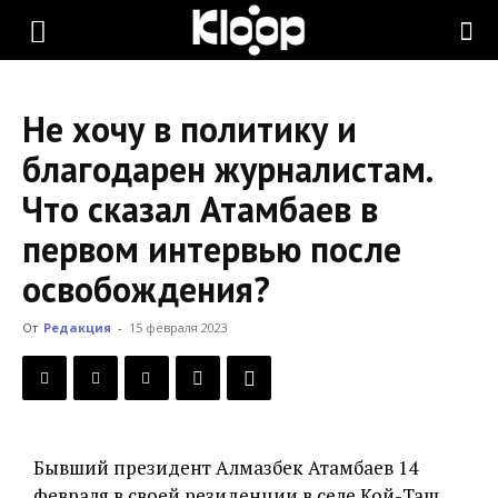
KLOOP.KG
Не хочу в политику и
—
благодарен журналистам.
Что сказал Атамбаев в
Новости
первом интервью после
освобождения?
Кыргызстана
От
Редакция
-
15 февраля 2023
Бывший президент Алмазбек Атамбаев 14
февраля в своей резиденции в селе Кой-Таш