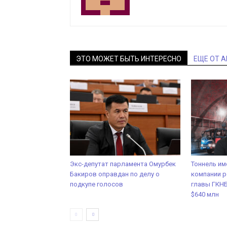
ЭТО МОЖЕТ БЫТЬ ИНТЕРЕСНО
ЕЩЕ ОТ 
Экс-депутат парламента Омурбек
Тоннель им
Бакиров оправдан по делу о
компании р
подкупе голосов
главы ГКНБ
$640 млн