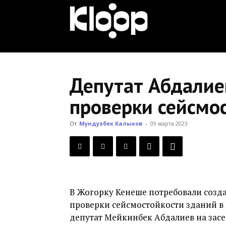
KLOOP.KG
—
Депутат Абдалие
проверки сейсмо
Новости
От
Мундузбек Калыков
-
09 марта 2023
Кыргызстана
В Жогорку Кенеше потребовали созд
проверки сейсмостойкости зданий в
депутат Мейкинбек Абдалиев на засе