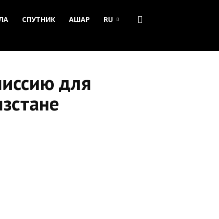
ЛА
СПУТНИК
АШАР
RU
миссию для
ызстане