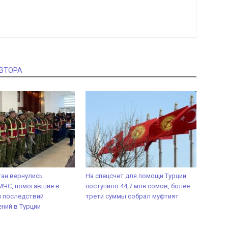
АВТОРА
ан вернулись
На спецсчет для помощи Турции
МЧС, помогавшие в
поступило 44,7 млн сомов, более
и последствий
трети суммы собрал муфтият
ний в Турции