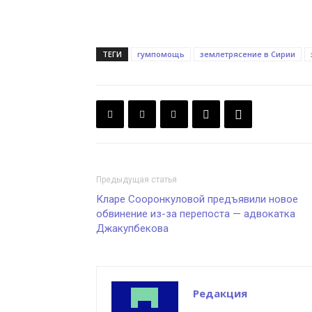
ТЕГИ
гумпомощь
землетрясение в Сирии
Предыдущая статья
Кларе Сооронкуловой предъявили новое
обвинение из-за перепоста — адвокатка
Джакупбекова
Редакция