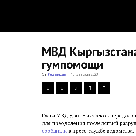
МВД Кыргызстана
гумпомощи
От
Редакция
-
10 февраля 2023
Глава МВД Улан Ниязбеков передал 
для преодоления последствий разру
сообщили
в пресс-службе ведомства.