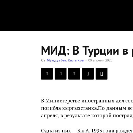
МИД: В Турции в 
От
Мундузбек Калыков
-
09 апреля 2023
В Министерстве иностранных дел соо
погибла кыргызстанка.По данным вед
апреля, в результате которой постра
Одна из них — Б.к.А. 1993 года рожден