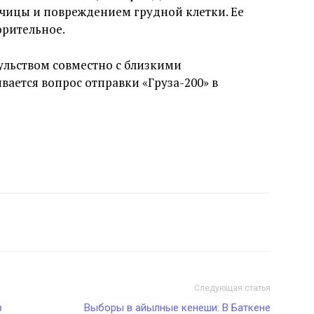
чицы и повреждением грудной клетки. Ее
орительное.
ульством совместно с близкими
ается вопрос отправки «Груза-200» в
Следующая статья
в
Выборы в айылные кенеши: В Баткене