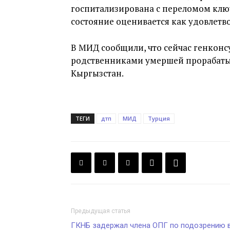
госпитализирована с переломом клю
состояние оценивается как удовлетв
В МИД сообщили, что сейчас генконс
родственниками умершей прорабатыв
Кыргызстан.
ТЕГИ
дтп
МИД
Турция
Предыдущая статья
ГКНБ задержал члена ОПГ по подозрению 