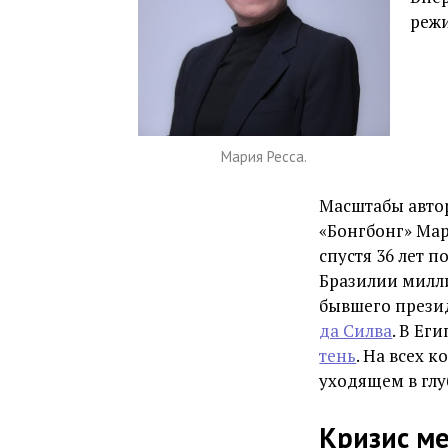
режи
Мария Ресса.
Масштабы авто
«Бонгбонг» Ма
спустя 36 лет п
Бразилии милл
бывшего прези
да Силва
. В Ег
тень
. На всех 
уходящем в глу
Кризис м