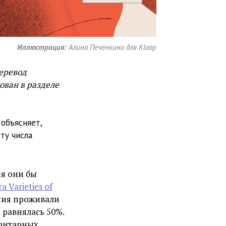
Иллюстрация:
Алина Печенкина для Kloop
Перевод
ован в разделе
объясняет,
ту числа
ня они бы
 Varieties of
ния проживали
 равнялась 50%.
оритарных