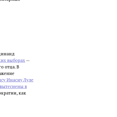
динанд
ких выборах
—
о отца. В
ажение
ису Инасиу Луле
вытеснены в
ократии, как