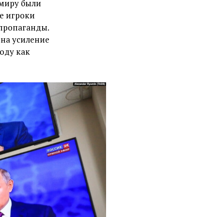
 миру были
ие игроки
 пропаганды.
на усиление
оду как