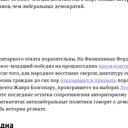
мов, чем либеральных демократий.
ритарного отката поразительны. На Филиппинах Фер
ркос-младший победил на прошлогодних
президентс
осле того, как народное восстание свергло диктатуру ег
ионы граждан до сих пор
отказываются признать
пор
дента Жаира Болсонару, проигравшего на выборах
Лу
ипте последние остатки сопротивления авторитаризму
континентах антилиберальные политики говорят о дем
бь истории реликте.
едиа