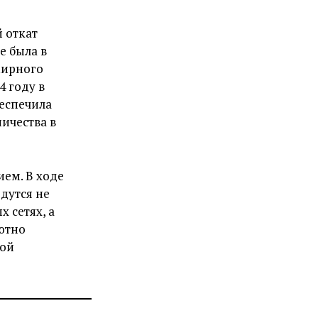
 откат
е была в
мирного
4 году в
беспечила
ичества в
ем. В ходе
дутся не
 сетях, а
лютно
вой