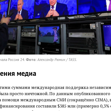
ала Россия 24.
Фото:
Александр Рюмин / TASS.
сения медиа
 этими суммами международная поддержка независи
ыла просто ничтожной. По данным опубликованного 
а помощи международным СМИ (сокращённо CIMA), в
финансирования составили $385 млн (примерно 0,3%