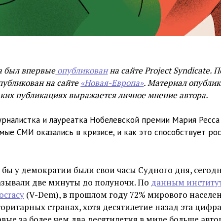
а был впервые
опубликован
на сайте Project Syndicate. 
публикован на сайте
«Новая-Европа»
. Материал опублик
таких публикациях выражается личное мнение автора.
рналистка и лауреатка Нобелевской премии Мария Ресса 
мые СМИ оказались в кризисе, и как это способствует рос
 бы у демократии были свои часы Судного дня, сегод
зывали две минуты до полуночи. По
данным института
ocracy
(V-Dem), в прошлом году 72% мирового населе
торитарных странах, хотя десятилетие назад эта цифра
вые за более чем два десятилетия в мире больше авт