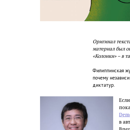
Оригинал текст
материал был о
«Колонки» – в 
Филиппинская жу
почему независи
диктатур.
Если
пока
Dem
в ав
Впер