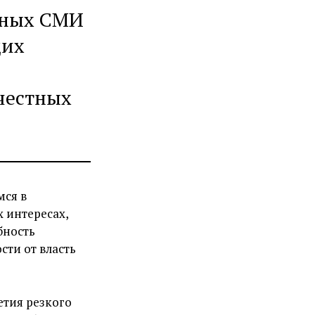
тных СМИ
щих
 честных
мся в
 интересах,
бность
сти от власть
етия резкого