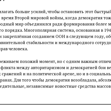
агать больше усилий, чтобы остановить этот быстрый
 время Второй мировой войны, когда демократия тож
ободный мир объединился ради формирования более 
 порядка. Многополярная система, основанная в 194
и закреплённая созданием ООН в следующем году, о
авнительной стабильности и международного сотрудн
рав человека.
реживаем похожий момент, но с одним важным отличи
фликта между авторитаризмом и демократией бои ве
х сражений и на политической арене, но и в социальных
кранах. Для того чтобы демократия возобладала, абсо
едительные, независимые новостные средства массо