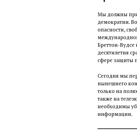
Мы должны прил
демократии. Во
опасности, св
международного
Бреттон-Вудсе 
десятилетия ср
сфере защиты п
Сегодня мы пе
нынешнего кон
только на поля
также на телеэ
необходимы уб
информации.