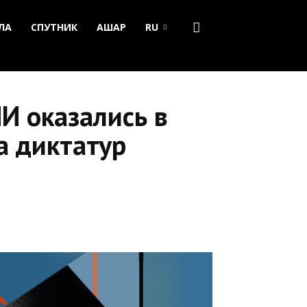
ЛА
СПУТНИК
АШАР
RU
И оказались в
ла диктатур