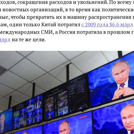
ходов, сокращения расходов и увольнений. По всему
 новостных организаций, в то время как политическ
ные, чтобы превратить их в машину распространения
ам, один только Китай потратил
с 2009 года $6,6 млрд
международных СМИ, а Россия потратила в прошлом г
 млрд
на те же цели.