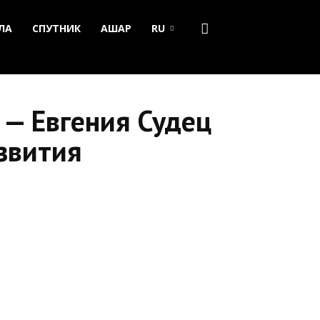
ЛА
СПУТНИК
АШАР
RU
 — Евгения Судец
азвития