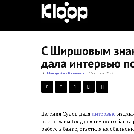
KLOOP.KG
—
C Ширшовым знак
дала интервью по
Новости
От
Мундузбек Калыков
-
15 апреля 2023
Кыргызстана
Евгения Судец дала
интервью
издани
поста главы Государственного банка 
работе в банке, ответила на обвине