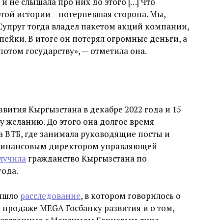
и не слышала про них до этого […] Что
 этой истории – потерпевшая сторона. Мы,
 Супруг тогда владел пакетом акций компании,
пейки. В итоге он потерял огромные деньги, а
потом государству», — отметила она.
звития Кыргызстана в декабре 2022 года и 15
у желанию. До этого она долгое время
ка ВТБ, где занимала руководящие посты и
 финансовым директором управляющей
лучила
гражданство Кыргызстана по
года.
вышло
расследование
, в котором говорилось о
 продаже MEGA Госбанку развития и о том,