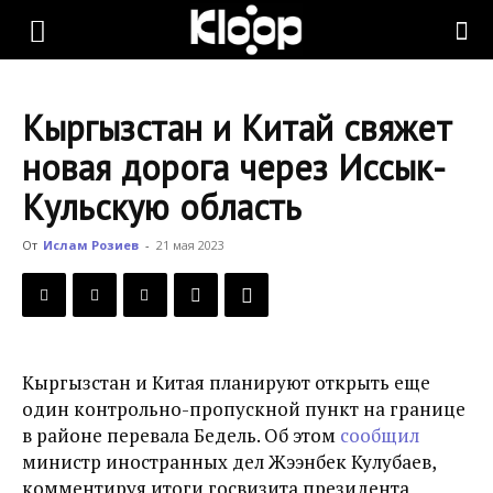
KLOOP.KG
Кыргызстан и Китай свяжет
—
новая дорога через Иссык-
Кульскую область
Новости
От
Ислам Розиев
-
21 мая 2023
Кыргызстана
Кыргызстан и Китая планируют открыть еще
один контрольно-пропускной пункт на границе
в районе перевала Бедель. Об этом
сообщил
министр иностранных дел Жээнбек Кулубаев,
комментируя итоги госвизита президента