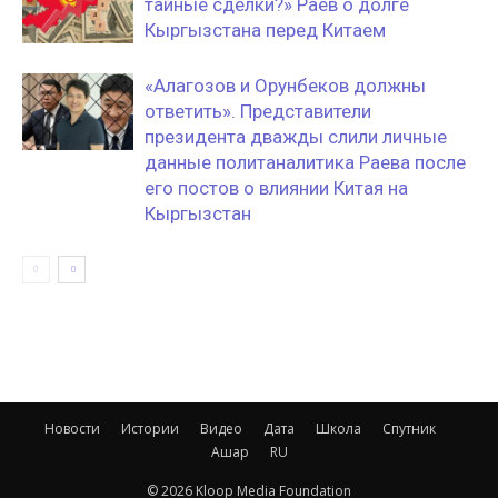
тайные сделки?» Раев о долге
Кыргызстана перед Китаем
«Алагозов и Орунбеков должны
ответить». Представители
президента дважды слили личные
данные политаналитика Раева после
его постов о влиянии Китая на
Кыргызстан
Новости
Истории
Видео
Дата
Школа
Спутник
Ашар
RU
© 2026 Kloop Media Foundation