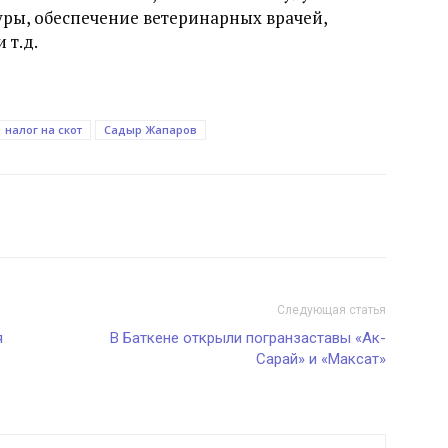
ры, обеспечение ветеринарных врачей,
 т.д.
налог на скот
Садыр Жапаров
Следующая статья
я
В Баткене открыли погранзаставы «Ак-
Сарай» и «Максат»