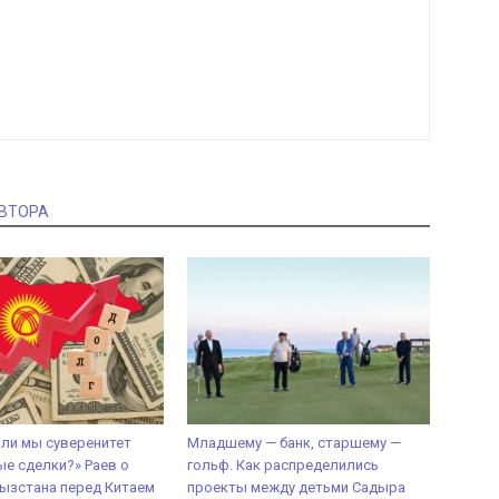
АВТОРА
 ли мы суверенитет
Младшему — банк, старшему —
ые сделки?» Раев о
гольф. Как распределились
ызстана перед Китаем
проекты между детьми Садыра