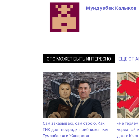
Мундузбек Калыков
ЭТО МОЖЕТ БЫТЬ ИНТЕРЕСНО
ЕЩЕ ОТ 
Сам заказываю, сам строю. Как
«Не теряем
ГИК дает подряды приближенным
через тайн
Туманбаева и Жапарова
долге Кырг