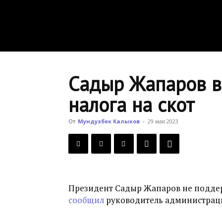
Садыр Жапаров в
налога на скот
От
Мундузбек Калыков
-
29 мая 2023
Президент Садыр Жапаров не поддерж
сообщил
руководитель администрац