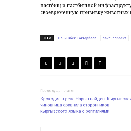
пастбищ и пастбищной инфраструкту
своевременную прививку животных и
ТЕГИ
Женишбек Токторбаев
законопроект
Предыдущая статья
Крокодил в реке Нарын найден. Кыргызска
чиновница сравнила сторонников
кыргызского языка с рептилиями