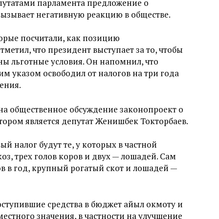
путатами парламента предложение о
вызывает негативную реакцию в обществе.
торые посчитали, как позицию
тметил, что президент выступает за то, чтобы
ны льготные условия. Он напомнил, что
им указом освободил от налогов на три года
ения.
на общественное обсуждение законопроект о
атором является депутат Женишбек Токторбаев.
ый налог будут те, у которых в частной
коз, трех голов коров и двух — лошадей. Сам
в в год,
крупный рогатый скот и лошадей —
оступившие средства в бюджет айыл окмоту и
местного значения, в частности на улучшение