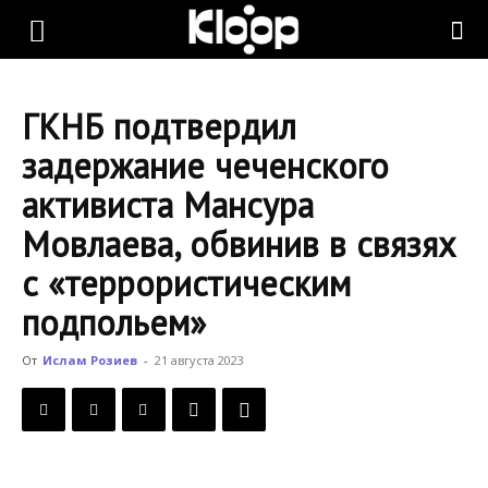
KLOOP.KG
ГКНБ подтвердил
—
задержание чеченского
активиста Мансура
Новости
Мовлаева, обвинив в связях
с «террористическим
Кыргызстана
подпольем»
От
Ислам Розиев
-
21 августа 2023