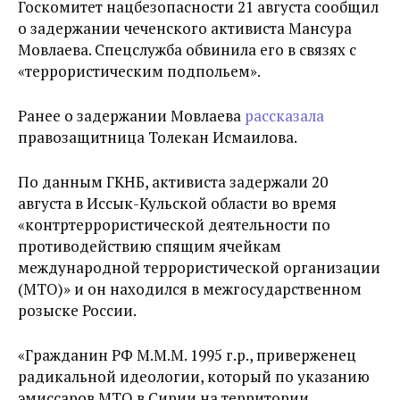
Госкомитет нацбезопасности 21 августа сообщил
о задержании
чеченского активиста Мансура
Мовлаева. Спецслужба обвинила его в связях с
«террористическим подпольем».
Ранее о задержании Мовлаева
рассказала
правозащитница
Толекан Исмаилова.
По данным ГКНБ, активиста задержали 20
августа в Иссык-Кульской области во время
«
контртеррористической деятельности по
противодействию спящим ячейкам
международной террористической организации
(МТО)»
и он находился в
межгосударственном
розыске России.
«Гражданин РФ М.М.М. 1995 г.р., приверженец
радикальной идеологии, который по указанию
эмиссаров МТО в Сирии на территории