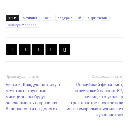
ТЕГИ
активист
ГКНБ
задержанный
Кыргызстан
Мансур Мовлаев
Предыдущая статья
Следующая статья
Бишкек: Каждую пятницу в
Российский финансист,
мечетях патрульные
получивший паспорт КР,
милиционеры будут
заявил, что указы о
рассказывать о правилах
гражданстве засекретили
безопасности на дорогах
из-за «маразма кыргызских
журналистов»