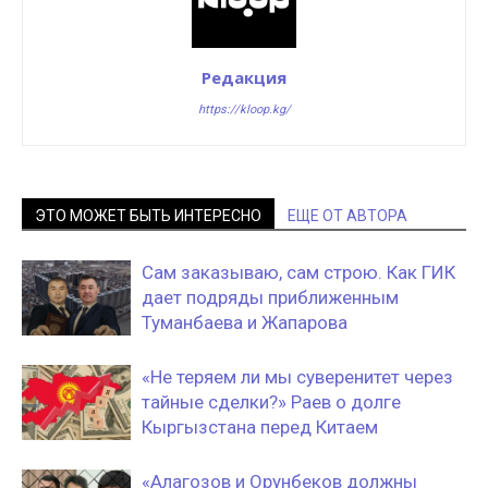
Редакция
https://kloop.kg/
ЭТО МОЖЕТ БЫТЬ ИНТЕРЕСНО
ЕЩЕ ОТ АВТОРА
Сам заказываю, сам строю. Как ГИК
дает подряды приближенным
Туманбаева и Жапарова
«Не теряем ли мы суверенитет через
тайные сделки?» Раев о долге
Кыргызстана перед Китаем
«Алагозов и Орунбеков должны