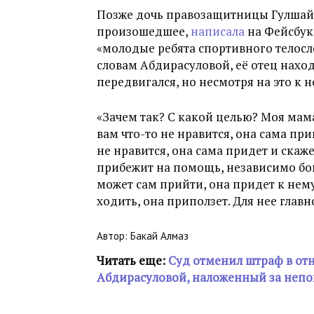
Позже дочь правозащитницы Гулшай
произошедшее,
написала
на Фейсбуке
«молодые ребята спортивного телосл
словам Абдирасуловой, её отец нахо
передвигался, но несмотря на это к 
«Зачем так? С какой целью? Моя мам
вам что-то не нравится, она сама приг
не нравится, она сама придет и скаж
прибежит на помощь, независимо бо
может сам прийти, она придет к нему
ходить, она приползет. Для нее главн
Автор: Бакай Алмаз
Читать еще:
Суд отменил штраф в о
Абдирасуловой, наложенный за неп