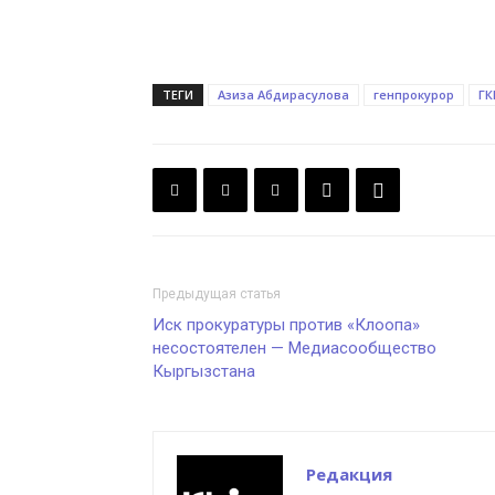
ТЕГИ
Азиза Абдирасулова
генпрокурор
ГК
Предыдущая статья
Иск прокуратуры против «Клоопа»
несостоятелен — Медиасообщество
Кыргызстана
Редакция