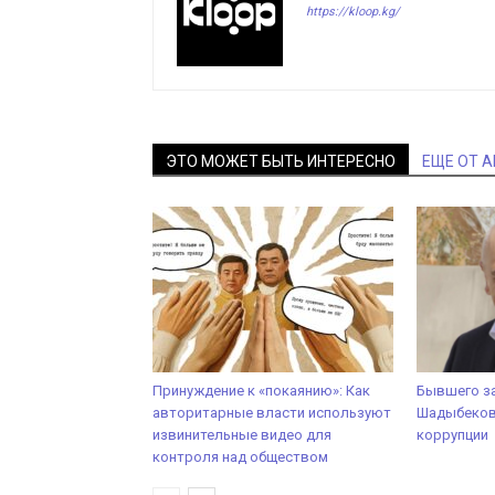
https://kloop.kg/
ЭТО МОЖЕТ БЫТЬ ИНТЕРЕСНО
ЕЩЕ ОТ 
Принуждение к «покаянию»: Как
Бывшего з
авторитарные власти используют
Шадыбекова
извинительные видео для
коррупции
контроля над обществом