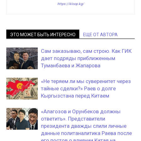
https://kloop.kg/
ЭТО МОЖЕТ БЫТЬ ИНТЕРЕСНО
ЕЩЕ ОТ АВТОРА
Сам заказываю, сам строю. Как ГИК
дает подряды приближенным
Туманбаева и Жапарова
«Не теряем ли мы суверенитет через
тайные сделки?» Раев о долге
Кыргызстана перед Китаем
«Алагозов и Орунбеков должны
ответить». Представители
президента дважды слили личные
данные политаналитика Раева после
его постов о влиянии Китая на