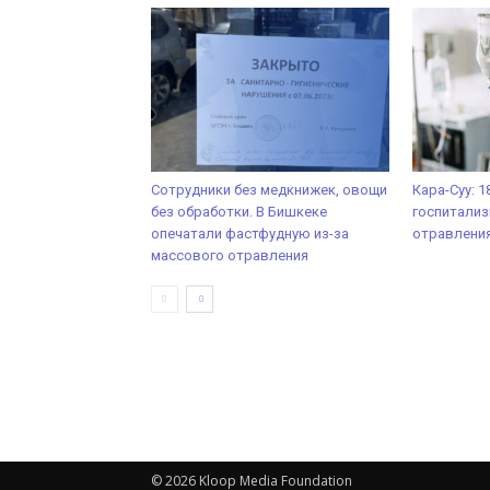
Сотрудники без медкнижек, овощи
Кара-Суу: 
без обработки. В Бишкеке
госпитализ
опечатали фастфудную из-за
отравления
массового отравления
© 2026 Kloop Media Foundation