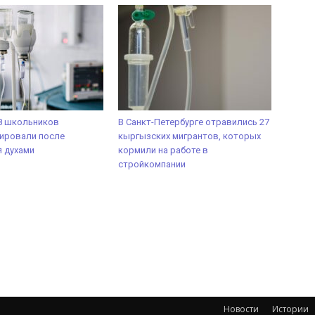
18 школьников
В Санкт-Петербурге отравились 27
ировали после
кыргызских мигрантов, которых
 духами
кормили на работе в
стройкомпании
Новости
Истории