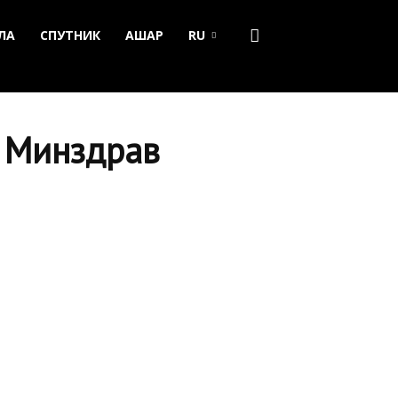
ЛА
СПУТНИК
АШАР
RU
: Минздрав