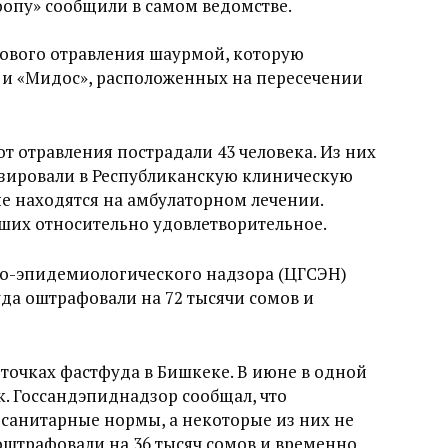
оопу» сообщили в самом ведомстве
.
сового отравления шаурмой, которую
 и «Мидос», расположенных на пересечении
от отравления пострадали 43 человека. Из них
лизировали в Республиканскую клиническую
е находятся на амбулаторном лечении.
вших относительно удовлетворительное.
но-эпидемиологического надзора (ЦГСЭН)
уда оштрафовали на 72 тысячи сомов и
 точках фастфуда в Бишкеке. В июне в одной
к. Госсандэпиднадзор сообщал, что
санитарные нормы, а некоторые из них не
оштрафовали на 36 тысяч сомов и временно