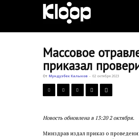
KLOOP.KG
—
Массовое отравл
приказал провери
Новости
От
Мундузбек Калыков
-
02 октября 2023
Кыргызстана
Новость обновлена в 13:20 2 октября.
Минздрав издал приказ о проведени