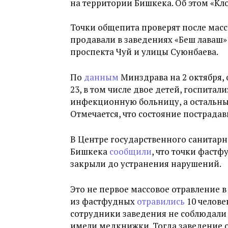
на территории Бишкека. Об этом «Кл
Точки общепита проверят после мас
продавали в заведениях «Беш лаваш»
проспекта Чуй и улицы Суюнбаева.
По
данным
Минздрава на 2 октября, 
23, в том числе двое детей, госпита
инфекционную больницу, а остальны
Отмечается, что состояние пострада
В Центре государственного санитар
Бишкека
сообщили
, что точки фастф
закрыли до устранения нарушений.
Это не первое массовое отравление в
из фастфудных
отравились
10 челове
сотрудники заведения не соблюдали 
имели медкнижки. Тогда заведение 