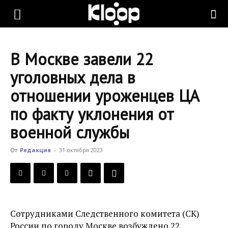
KLOOP.KG
В Москве завели 22
—
уголовных дела в
отношении уроженцев ЦА
Новости
по факту уклонения от
военной службы
Кыргызстана
От
Редакция
-
31 октября 2023
Сотрудниками Следственного комитета (СК)
России по городу Москве возбуждено 22