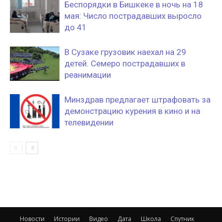
Беспорядки в Бишкеке в ночь на 18
мая: Число пострадавших выросло
до 41
В Сузаке грузовик наехал на 29
детей. Семеро пострадавших в
реанимации
Минздрав предлагает штрафовать за
демонстрацию курения в кино и на
телевидении
Новости
Истории
Видео
Дата
Школа
Спутник