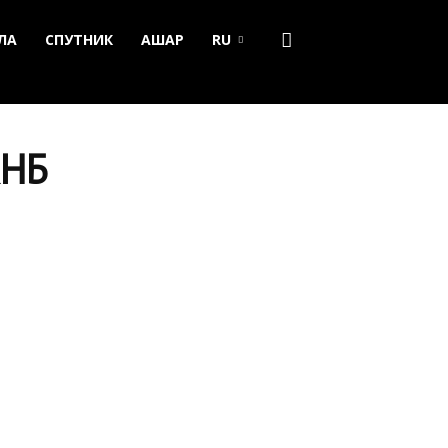
ЛА
СПУТНИК
АШАР
RU
КНБ