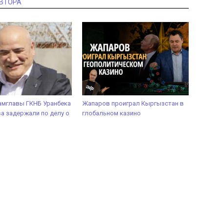
АВТОРА
амглавы ГКНБ Уранбека
Жапаров проиграл Кыргызстан в
 задержали по делу о
глобальном казино