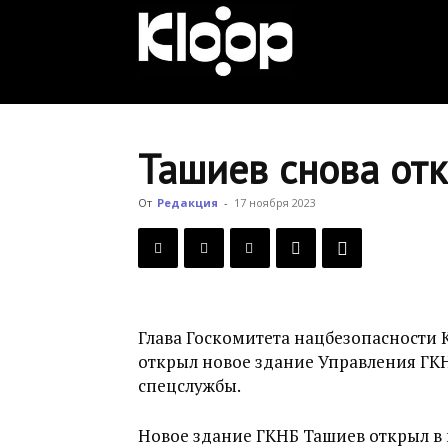
KLOOP.KG
—
Ташиев снова от
Новости
От
Редакция
-
17 ноября 2023
Кыргызстана
Глава Госкомитета нацбезопасности 
открыл новое здание Управления ГКН
спецслужбы.
Новое здание ГКНБ Ташиев открыл в