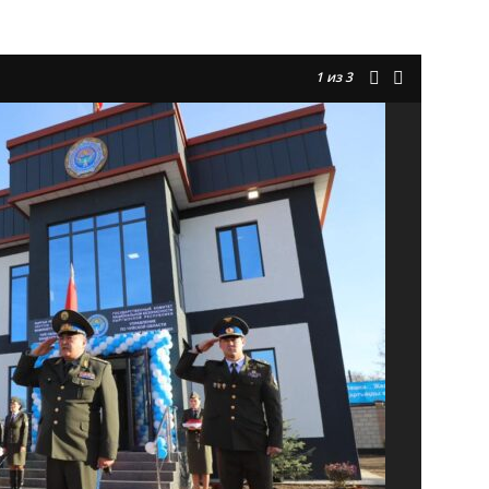
1
из 3