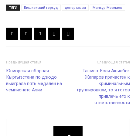
ТЕГИ
Бишкекский горсуд
депортация
Мансур Мовлаев
Предыдущая статья
Следующая статья
Юниорская сборная
Ташиев: Если Акылбек
Кыргызстана по дзюдо
Жапаров причастен к
выиграла пять медалей на
криминальным
чемпионате Азии
группировкам, то я готов
привлечь его к
ответственности