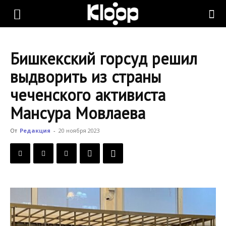
KLOOP.KG
Бишкекский горсуд решил
—
выдворить из страны
чеченского активиста
Новости
Мансура Мовлаева
От
Редакция
-
20 ноября 2023
Кыргызстана