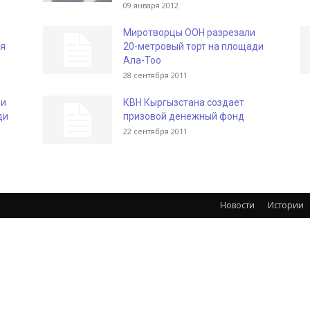
09 января 2012
Миротворцы ООН разрезали
ся
20-метровый торт на площади
Ала-Тоо
28 сентября 2011
ли
КВН Кыргызстана создает
ди
призовой денежный фонд
22 сентября 2011
Новости
Истории