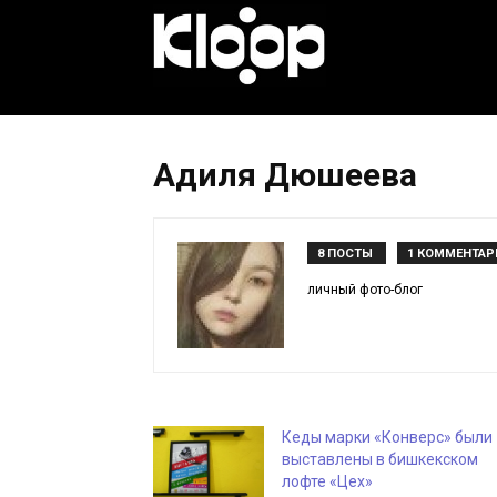
KLOOP.KG
—
Адиля Дюшеева
Новости
8 ПОСТЫ
1 КОММЕНТАР
личный фото-блог
Кыргызстана
Кеды марки «Конверс» были
выставлены в бишкекском
лофте «Цех»