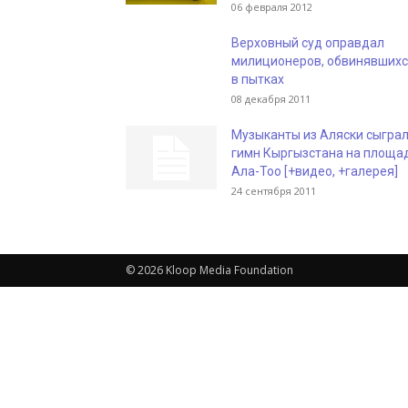
06 февраля 2012
Верховный суд оправдал
милиционеров, обвинявших
в пытках
08 декабря 2011
Музыканты из Аляски сыгра
гимн Кыргызстана на площа
Ала-Тоо [+видео, +галерея]
24 сентября 2011
© 2026 Kloop Media Foundation