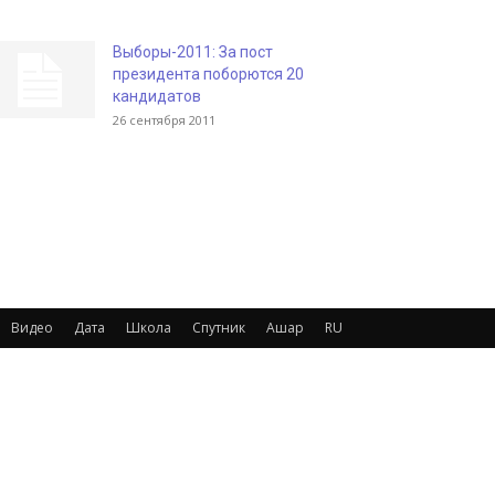
Выборы-2011: За пост
президента поборются 20
кандидатов
26 сентября 2011
Видео
Дата
Школа
Спутник
Ашар
RU