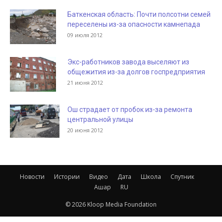
Баткенская область: Почти полсотни семей
переселены из-за опасности камнепада
09 июля 2012
Экс-работников завода выселяют из
общежития из-за долгов госпредприятия
21 июня 2012
Ош страдает от пробок из-за ремонта
центральной улицы
20 июня 2012
Новости
Истории
Видео
Дата
Школа
Спутник
Ашар
RU
© 2026 Kloop Media Foundation