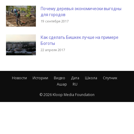
Почему деревья экономически выгодны
для городов
19 сентября 2017
Как сделать Бишкек лучше на примере
Боготы
22 апреля 2017
Новости
Истории
Видео
Дата
Школа
Спутник
Ашар
RU
© 2026 Kloop Media Foundation