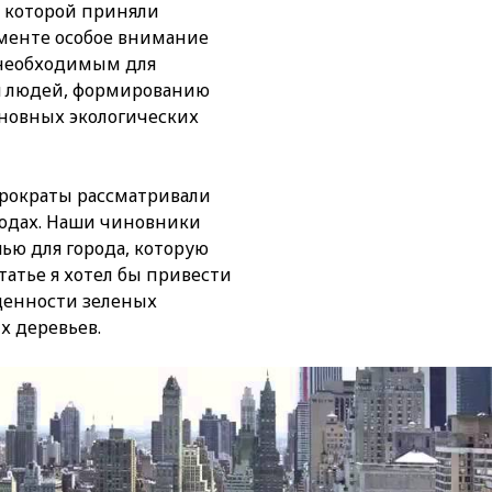
на которой приняли
ументе особое внимание
 необходимым для
я людей, формированию
новных экологических
юрократы рассматривали
родах. Наши чиновники
ью для города, которую
татье я хотел бы привести
ценности зеленых
х деревьев.