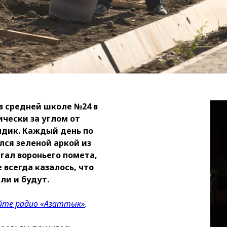
 в средней школе №24 в
чески за углом от
ндик. Каждый день по
лся зеленой аркой из
егал вороньего помета,
 всегда казалось, что
ли и будут.
айте радио «Азаттык»
.