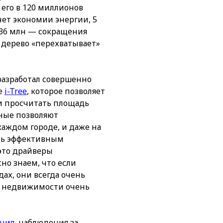
 его в 120 миллионов
счет экономии энергии, 5
 36 млн — сокращения
 дерево «перехватывает»
разработал совершенно
е
i-Tree
, которое позволяет
и просчитать площадь
ные позволяют
аждом городе, и даже на
ыть эффективным
 это драйверы
но знаем, что если
ах, они всегда очень
ть недвижимости очень
ания
, наблюдения за