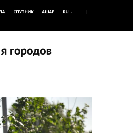
ЛА
СПУТНИК
АШАР
RU
я городов