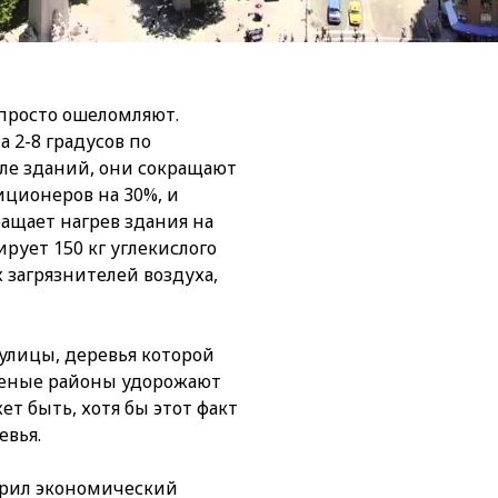
просто ошеломляют.
 2-8 градусов по
зле зданий, они сокращают
иционеров на 30%, и
ращает нагрев здания на
рует 150 кг углекислого
 загрязнителей воздуха,
улицы, деревья которой
леные районы удорожают
т быть, хотя бы этот факт
евья.
ерил экономический