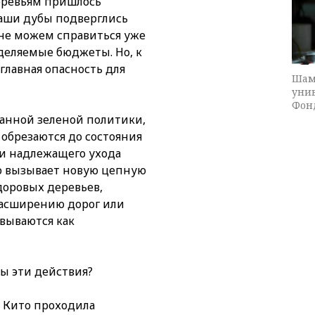
еревьям пришлось
аши дубы подверглись
не можем справиться уже
деляемые бюджеты. Но, к
главная опасность для
Шам
уни
Фон
ванной зеленой политики,
, обрезаются до состояния
 и надлежащего ухода
то вызывает новую цепную
доровых деревьев,
расширению дорог или
вываются как
ы эти действия?
а Кито проходила