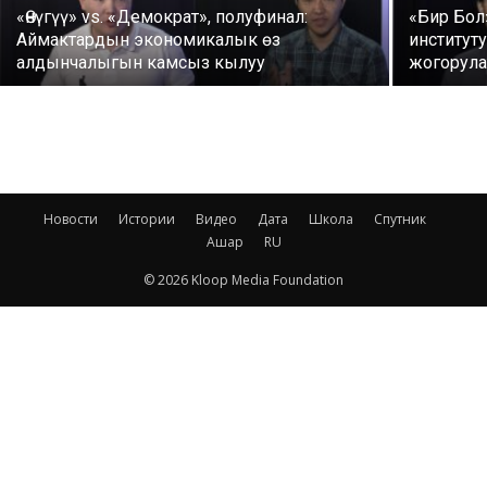
«Өнүгүү» vs. «Демократ», полуфинал:
«Бир Бол
Аймактардын экономикалык өз
институт
алдынчалыгын камсыз кылуу
жогорула
Новости
Истории
Видео
Дата
Школа
Спутник
Ашар
RU
© 2026 Kloop Media Foundation