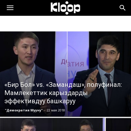
KLOOP.KG
—
Новости
Кыргызстана
«Бир Бол» vs. «Замандаш», полуфинал:
Мамлекеттик карыздарды
эффективдуу башкаруу
"Демократия Мууну"
-
22 мая 2018