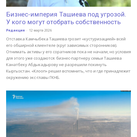
Бизнес-империя Ташиева под угрозой.
У кого могут отобрать собственность
Редакция
-
12 марта 2026
Отставка Камчыбека Ташиева грозит «кустуризацией» всей
его обширной клиентеле (круг зависимых сторонников).
Отнимать активы у его соратников пока не начали, но условия
для этого уже создаются: бизнес-партнеру семьи Ташиева
Канатбеку Абдыкадырову не разрешили покинуть
Кыргызстан. «Клооп» решил вспомнить, что и где принадлежит
окружению экс-главы ГКНБ.