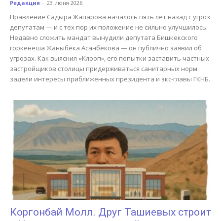
Редакция
-
23 июня 2026
Правление Садыра Жапарова началось пять лет назад с угроз
депутатам — и с тех пор их положение не сильно улучшилось.
Недавно сложить мандат вынудили депутата Бишкекского
горкенеша Жаныбека Асанбекова — он публично заявил об
угрозах. Как выяснил «Клооп», его попытки заставить частных
застройщиков столицы придерживаться санитарных норм
задели интересы приближенных президента и экс-главы ГКНБ.
Коргонбай Молл. Друг Ташиевых строит