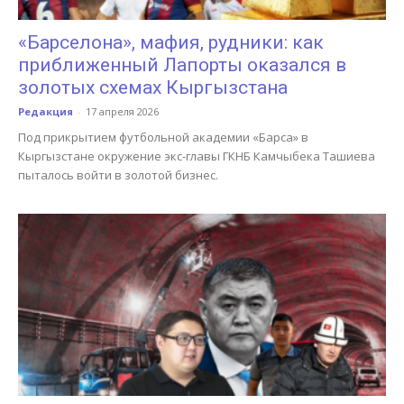
«Барселона», мафия, рудники: как
приближенный Лапорты оказался в
золотых схемах Кыргызстана
Редакция
-
17 апреля 2026
Под прикрытием футбольной академии «Барса» в
Кыргызстане окружение экс-главы ГКНБ Камчыбека Ташиева
пыталось войти в золотой бизнес.