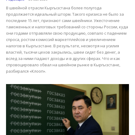
В швейной отрасли Кыргызстана более полугода
продолжается идеальный шторм. Такого кризиса не было за
последние 15 лет, признают сами швейники. Ужесточение
таможенных и налоговых требований со стороны России, куда
они годами отправляли свою продукцию, совпало с падением
спроса, ростом комиссий маркетплейсов и увеличением
налогов в Кыргызстане. В результате, несмотря на усилия
властей, тысячи цехов закрылись, швеи сидят без денег, а
вслед за ними падают доходы и в других сферах. Что и как
спровоцировало обвал на швейном рынке в Кыргызстане,
разбирался «Клооп».