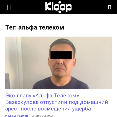
KLOOP.KG
Тег: альфа телеком
—
Новости
Кыргызстана
Экс-главу «Альфа Телеком»
Базаркулова отпустили под домашний
арест после возмещения ущерба
Ислам Розиев
-
03 августа 2023