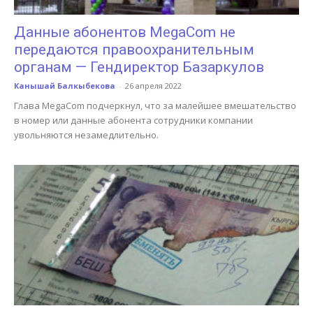
Данные абонентов MegaCom не
передаются правоохранительным
органам — Гендиректор Базаркулов
Канышай Балкыбекова
-
26 апреля 2022
Глава MegaCom подчеркнул, что за малейшее вмешательство
в номер или данные абонента сотрудники компании
увольняются незамедлительно.