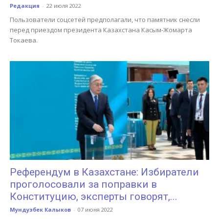
Редакция
-
22 июля 2022
Пользователи соцсетей предполагали, что памятник снесли
перед приездом президента Казахстана Касым-Жомарта
Токаева.
Референдум в Казахстане: Избиратели
проголосовали за поправки в
Конституцию, эксперты говорят,...
Мундузбек Калыков
-
07 июня 2022