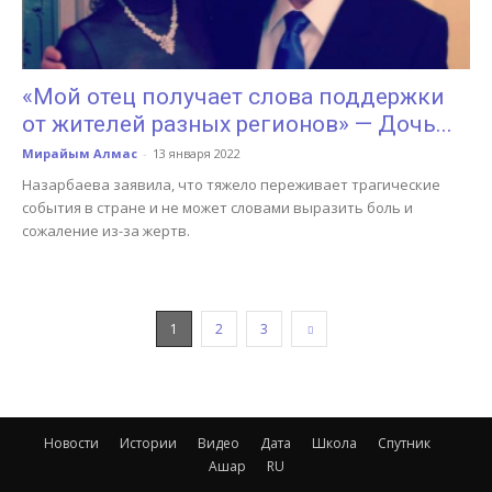
«Мой отец получает слова поддержки
от жителей разных регионов» — Дочь...
Мирайым Алмас
-
13 января 2022
Назарбаева заявила, что тяжело переживает трагические
события в стране и не может словами выразить боль и
сожаление из-за жертв.
1
2
3
Новости
Истории
Видео
Дата
Школа
Спутник
Ашар
RU