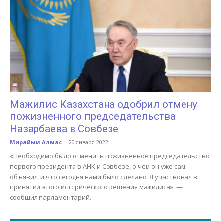
Мажилис Казахстана одобрил отмену
пожизненного председательства
Назарбаева в Совбезе
Мирайым Алмас
-
20 января 2022
«Необходимо было отменить пожизненное председательство
первого президента в АНК и Совбезе, о чем он уже сам
объявил, и что сегодня нами было сделано. Я участвовал в
принятии этого исторического решения мажилиса», —
сообщил парламентарий.