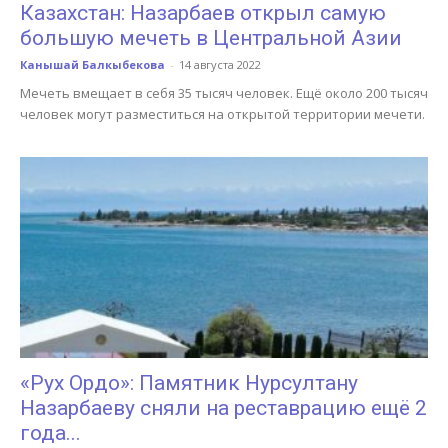
Казахстан: Назарбаев открыл самую
большую мечеть в Центральной Азии
Канышай Балкыбекова
-
14 августа 2022
Мечеть вмещает в себя 35 тысяч человек. Ещё около 200 тысяч
человек могут разместиться на открытой территории мечети.
«Рух Ордо»: Памятник Нурсултану
Назарбаеву сняли на реставрацию ещё 2
года...