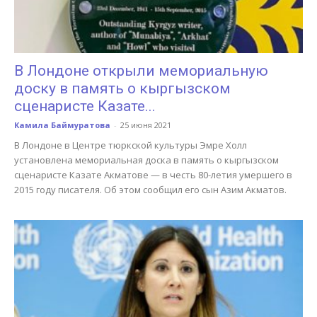
В Лондоне открыли мемориальную
доску в память о кыргызском
сценаристе Казате...
Камила Баймуратова
-
25 июня 2021
В Лондоне в Центре тюркской культуры Эмре Холл
установлена мемориальная доска в память о кыргызском
сценаристе Казате Акматове — в честь 80-летия умершего в
2015 году писателя. Об этом сообщил его сын Азим Акматов.