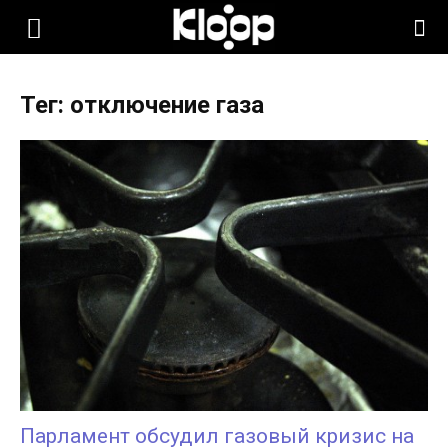
KLOOP.KG
Тег: отключение газа
—
Новости
Кыргызстана
Парламент обсудил газовый кризис на