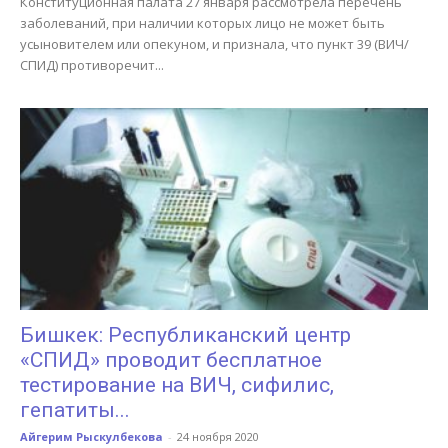
Конституционная палата 27 января рассмотрела перечень
заболеваний, при наличии которых лицо не может быть
усыновителем или опекуном, и признала, что пункт 39 (ВИЧ/
СПИД) противоречит...
Бишкек: Республиканский центр
«СПИД» проводит бесплатное
тестирование на ВИЧ, сифилис,
гепатиты...
Айгерим Рыскулбекова
-
24 ноября 2020