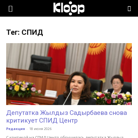
KLOOP.KG
Тег: СПИД
—
Новости
Кыргызстана
Депутатка Жылдыз Садырбаева снова
критикует СПИД Центр
Редакция
-
18 июня 2026
С критикой на СПИД Центр обрушилась депутатка Жылдыз