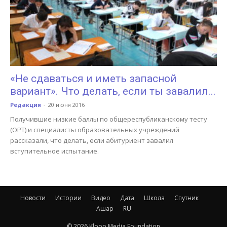
«Не сдаваться и иметь запасной
вариант». Что делать, если ты завалил...
Редакция
-
20 июня 2016
Получившие низкие баллы по общереспубликанскому тесту
(ОРТ) и специалисты образовательных учреждений
рассказали, что делать, если абитуриент завалил
вступительное испытание.
Новости
Истории
Видео
Дата
Школа
Спутник
Ашар
RU
© 2026 Kloop Media Foundation