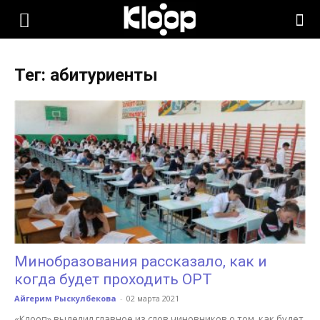
KLOOP.KG
Тег: абитуриенты
—
Новости
Кыргызстана
Минобразования рассказало, как и
когда будет проходить ОРТ
Айгерим Рыскулбекова
-
02 марта 2021
«Клооп» выделил главное из слов чиновников о том, как будет