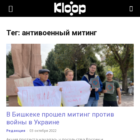
KLOOP.KG
Тег: антивоенный митинг
—
Новости
Кыргызстана
В Бишкеке прошел митинг против
войны в Украине
Редакция
-
03 октября 2022
Акция протеста началась у посольства России и