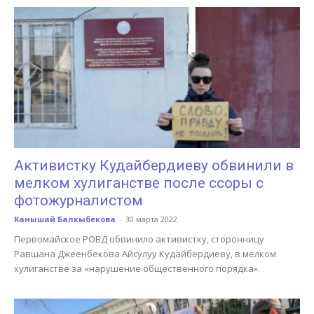
Активистку Кудайбердиеву обвинили в
мелком хулиганстве после ссоры с
фотожурналистом
Канышай Балкыбекова
-
30 марта 2022
Первомайское РОВД обвинило активистку, сторонницу
Равшана Джеенбекова Айсулуу Кудайбердиеву, в мелком
хулиганстве за «нарушение общественного порядка».