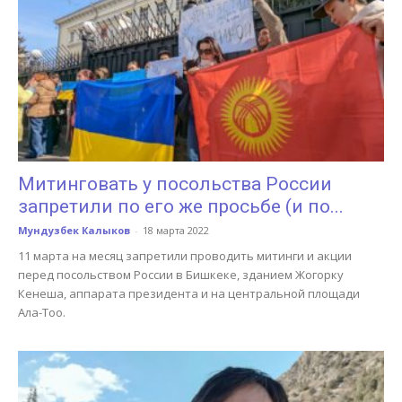
Митинговать у посольства России
запретили по его же просьбе (и по...
Мундузбек Калыков
-
18 марта 2022
11 марта на месяц запретили проводить митинги и акции
перед посольством России в Бишкеке, зданием Жогорку
Кенеша, аппарата президента и на центральной площади
Ала-Тоо.