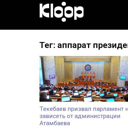
KLOOP.KG
—
Тег: аппарат презид
Новости
Кыргызстана
Текебаев призвал парламент 
зависеть от администрации
Атамбаева