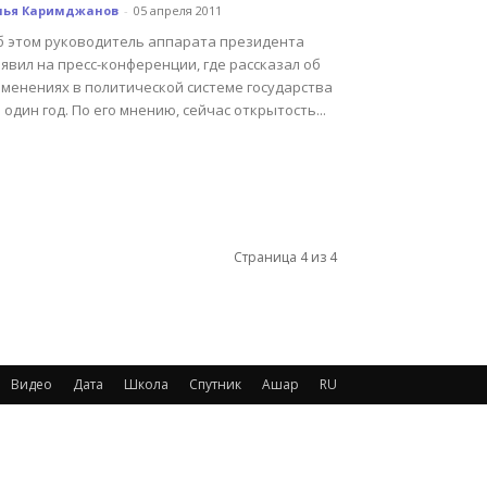
лья Каримджанов
-
05 апреля 2011
б этом руководитель аппарата президента
явил на пресс-конференции, где рассказал об
зменениях в политической системе государства
 один год. По его мнению, сейчас открытость...
Страница 4 из 4
Видео
Дата
Школа
Спутник
Ашар
RU