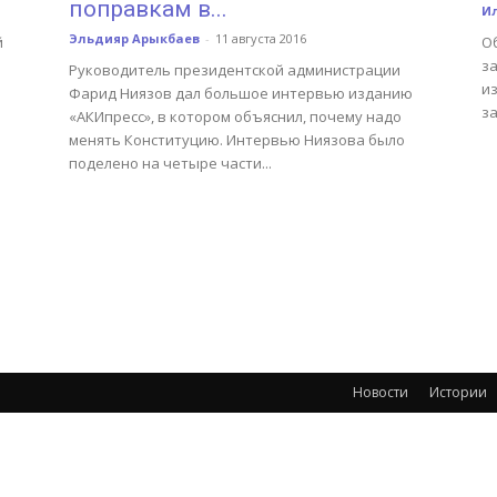
поправкам в...
И
Эльдияр Арыкбаев
-
11 августа 2016
й
О
за
Руководитель президентской администрации
и
Фарид Ниязов дал большое интервью изданию
за
«АКИпресс», в котором объяснил, почему надо
менять Конституцию. Интервью Ниязова было
поделено на четыре части...
Новости
Истории