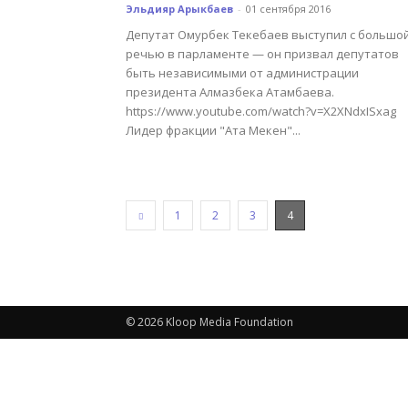
Эльдияр Арыкбаев
-
01 сентября 2016
Депутат Омурбек Текебаев выступил с большо
речью в парламенте — он призвал депутатов
быть независимыми от администрации
президента Алмазбека Атамбаева.
https://www.youtube.com/watch?v=X2XNdxISxag
Лидер фракции "Ата Мекен"...
1
2
3
4
© 2026 Kloop Media Foundation