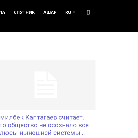
ЛА
СПУТНИК
АШАР
RU
милбек Каптагаев считает,
то общество не осознало все
люсы нынешней системы...