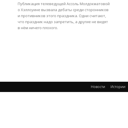
Публикация телеведущей Ассоль Молдокматовой
о Хэллоуине вызвала дебаты среди сторонников
и противников этого праздника. Одни считают,
что праздник надо запретить, а другие не видят
в нём ничего плохого.
Новости
Истории