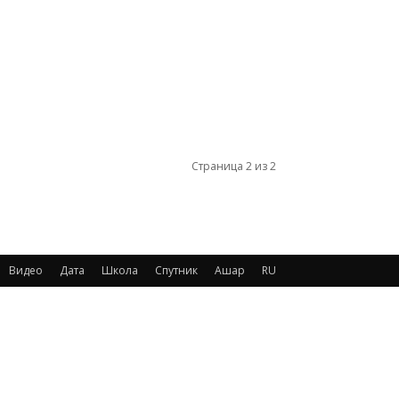
Страница 2 из 2
Видео
Дата
Школа
Спутник
Ашар
RU