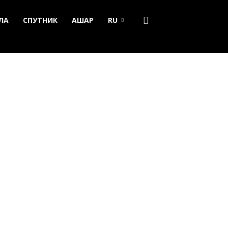
ЛА
СПУТНИК
АШАР
RU