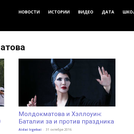
НОВОСТИ
ИСТОРИИ
ВИДЕО
ДАТА
ШКО
матова
Молдокматова и Хэллоуин:
0
Баталии за и против праздника
Aidai Irgebai
-
31 октября 2016