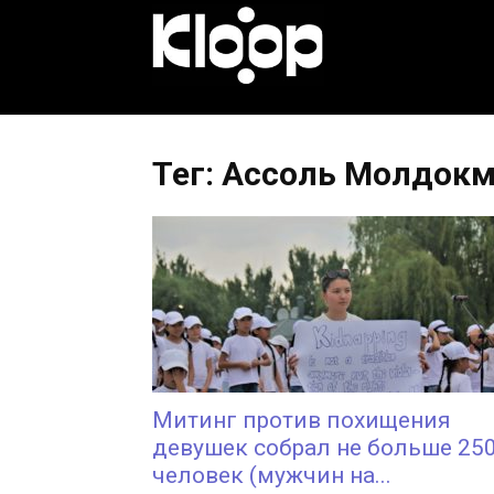
KLOOP.KG
—
Тег: Ассоль Молдок
Новости
Кыргызстана
Митинг против похищения
девушек собрал не больше 25
человек (мужчин на...