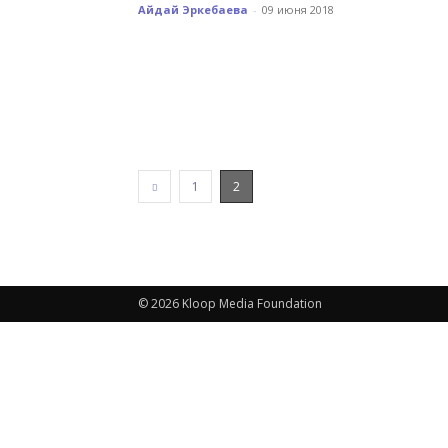
Айдай Эркебаева
-
09 июня 2018
1
2
© 2026 Kloop Media Foundation