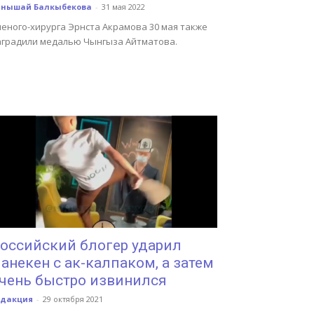
анышай Балкыбекова
-
31 мая 2022
ченого-хирурга Эрнста Акрамова 30 мая также
аградили медалью Чынгыза Айтматова.
оссийский блогер ударил
анекен с ак-калпаком, а затем
чень быстро извинился
едакция
-
29 октября 2021