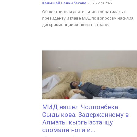
Канышай Балкыбекова
-
02 июля 2022
Общественная деятельница обратилась к
президенту и главе МВД по вопросам насилия,
дискриминации женщин в стране.
МИД нашел Чолпонбека
Сыдыкова. Задержанному в
Алматы кыргызстанцу
сломали ноги и...