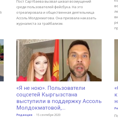
ко
Пост Сартбаева вызвал шквал возмущений
в
среди пользователей фейсбука. На это
л
й
отреагировала и общественная деятельница
в
Ассоль Молдокматова. Она призвала наказать
р
журналиста за трайбализм.
п
«Я не ною». Пользователи
«
соцсетей Кыргызстана
к
выступили в поддержку Ассоль
н
Молдокматовой,...
Р
Редакция
-
15 сентября 2020
П