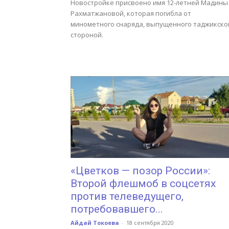
Новостройке присвоено имя 12-летней Мадины
Рахматжановой, которая погибла от
минометного снаряда, выпущенного таджикско
стороной.
«Цветков — позор России»:
Второй флешмоб в соцсетях
против телеведущего,
потребовавшего...
Айдай Токоева
-
18 сентября 2020