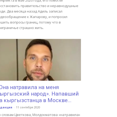
нфликта в мае 2020 года, его помогли
осстановить правительство и неравнодушные
юди. Два месяца назад Адиль записал
идеообращение к Жапарову, и попросил
ешить вопросы границ, потому что в
риграничье страшно жить.
Она натравила на меня
ыргызский народ». Напавший
а кыргызстанца в Москве...
едакция
-
11 сентября 2020
о словам Цветкова, Молдокматова «натравила»