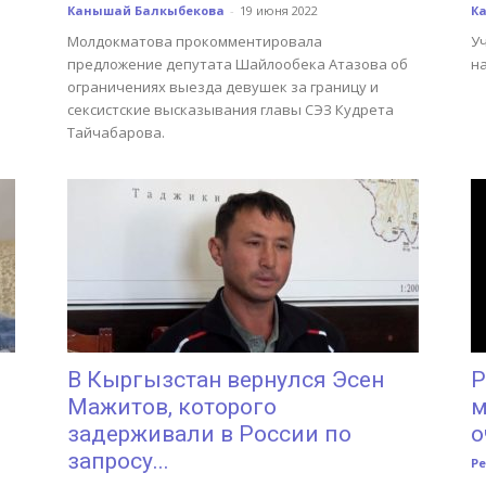
Канышай Балкыбекова
-
19 июня 2022
К
Молдокматова прокомментировала
У
предложение депутата Шайлообека Атазова об
н
ограничениях выезда девушек за границу и
сексистские высказывания главы СЭЗ Кудрета
Тайчабарова.
В Кыргызстан вернулся Эсен
Р
Мажитов, которого
м
задерживали в России по
о
запросу...
Р