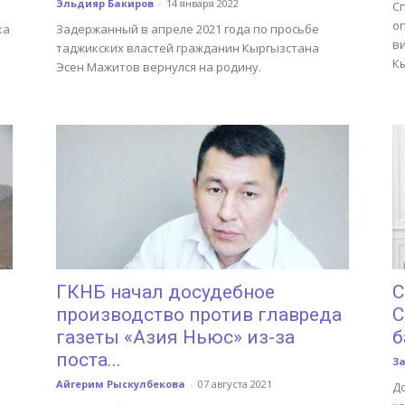
Эльдияр Бакиров
-
14 января 2022
С
оп
ка
Задержанный в апреле 2021 года по просьбе
в
таджикских властей гражданин Кыргызстана
К
Эсен Мажитов вернулся на родину.
ГКНБ начал досудебное
С
производство против главреда
С
газеты «Азия Ньюс» из-за
б
поста...
З
Айгерим Рыскулбекова
-
07 августа 2021
Д