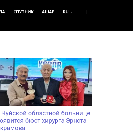
ЛА
СПУТНИК
АШАР
RU
 Чуйской областной больнице
оявится бюст хирурга Эрнста
крамова