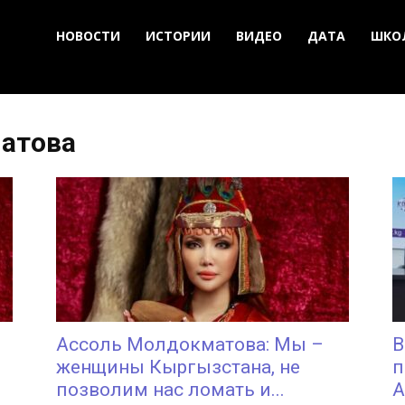
НОВОСТИ
ИСТОРИИ
ВИДЕО
ДАТА
ШКО
матова
Ассоль Молдокматова: Мы –
В
женщины Кыргызстана, не
п
позволим нас ломать и...
А