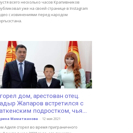
пустя всего несколько часов Крапивников
убликовал уже на своей странице в Instagram
идео с извинениями перед народом
ыргызстана.
горел дом, арестован отец.
адыр Жапаров встретился с
аткенским подростком, чья...
арина Маматжанова
-
12 мая 2021
ом Адиля сгорел во время приграничного