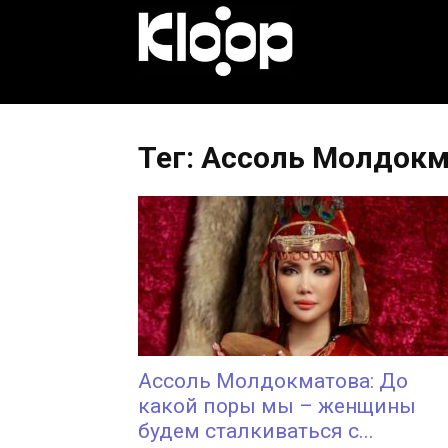
KLOOP.KG
—
Тег: Ассоль Молдок
Новости
Кыргызстана
Ассоль Молдокматова: До
какой поры мы – женщины
будем сталкиваться с...