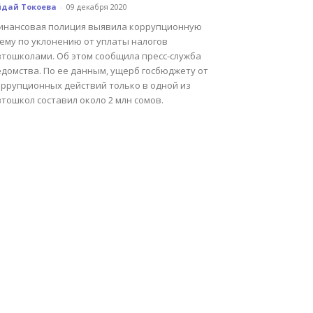
йдай Токоева
-
09 декабря 2020
инансовая полиция выявила коррупционную
хему по уклонению от уплаты налогов
втошколами. Об этом сообщила пресс-служба
едомства. По ее данным, ущерб госбюджету от
оррупционных действий только в одной из
тошкол составил около 2 млн сомов.