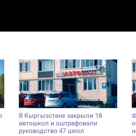
л
В Кыргызстане закрыли 18
Ф
автошкол и оштрафовали
о
руководство 47 школ
н