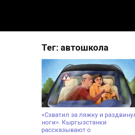
Тег: автошкола
«Схватил за ляжку и раздвину
ноги». Кыргызстанки
рассказывают о