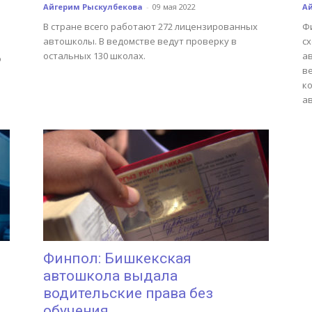
Айгерим Рыскулбекова
-
09 мая 2022
А
В стране всего работают 272 лицензированных
Ф
автошколы. В ведомстве ведут проверку в
с
остальных 130 школах.
а
о
в
к
ав
Финпол: Бишкекская
автошкола выдала
водительские права без
обучения