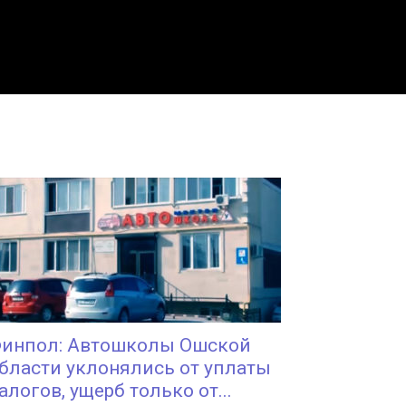
инпол: Автошколы Ошской
бласти уклонялись от уплаты
алогов, ущерб только от...